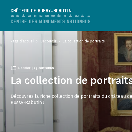
Panneau de gestion des cookies
CHÂTEAU DE BUSSY-RABUTIN
Page d'accueil
Découvrir
La collection de portraits
Dossier | 23 contenus
La collection de portrait
Découvrez la riche collection de portraits du château d
Bussy-Rabutin !