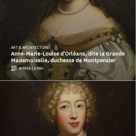
ART & ARCHITECTURE
Anne-Marie-Louise d’Orléans, dite la Grande
Mademoiselle, duchesse de Montpensier
article | 5 min