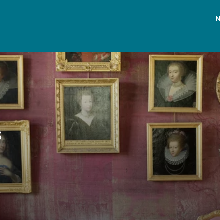
N
s
e