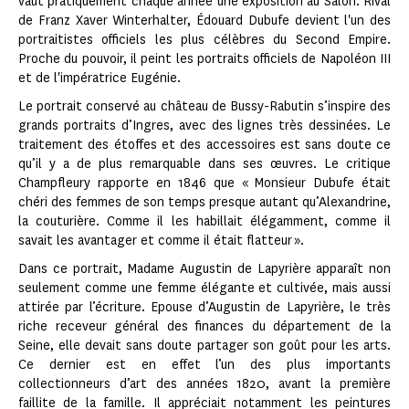
vaut pratiquement chaque année une exposition au Salon. Rival
de Franz Xaver Winterhalter, Édouard Dubufe devient l'un des
portraitistes officiels les plus célèbres du Second Empire.
Proche du pouvoir, il peint les portraits officiels de Napoléon III
et de l'impératrice Eugénie.
Le portrait conservé au château de Bussy-Rabutin s’inspire des
grands portraits d’Ingres, avec des lignes très dessinées. Le
traitement des étoffes et des accessoires est sans doute ce
qu’il y a de plus remarquable dans ses œuvres. Le critique
Champfleury rapporte en 1846 que « Monsieur Dubufe était
chéri des femmes de son temps presque autant qu’Alexandrine,
la couturière. Comme il les habillait élégamment, comme il
savait les avantager et comme il était flatteur ».
Dans ce portrait, Madame Augustin de Lapyrière apparaît non
seulement comme une femme élégante et cultivée, mais aussi
attirée par l’écriture. Epouse d’Augustin de Lapyrière, le très
riche receveur général des finances du département de la
Seine, elle devait sans doute partager son goût pour les arts.
Ce dernier est en effet l’un des plus importants
collectionneurs d’art des années 1820, avant la première
faillite de la famille. Il appréciait notamment les peintures