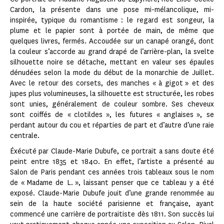
Cardon, la présente dans une pose mi-mélancolique, mi-
inspirée, typique du romantisme : le regard est songeur, la
plume et le papier sont à portée de main, de même que
quelques livres, fermés. Accoudée sur un canapé orangé, dont
la couleur s’accorde au grand drapé de l’arrière-plan, la svelte
silhouette noire se détache, mettant en valeur ses épaules
dénudées selon la mode du début de la monarchie de Juillet.
Avec le retour des corsets, des manches « à gigot » et des
jupes plus volumineuses, la silhouette est structurée, les robes
sont unies, généralement de couleur sombre. Ses cheveux
sont coiffés de « clotildes », les futures « anglaises », se
perdant autour du cou et réparties de part et d’autre d’une raie
centrale.
Éxécuté par Claude-Marie Dubufe, ce portrait a sans doute été
peint entre 1835 et 1840. En effet, l’artiste a présenté au
Salon de Paris pendant ces années trois tableaux sous le nom
de « Madame de L. », laissant penser que ce tableau y a été
exposé. Claude-Marie Dubufe jouit d’une grande renommée au
sein de la haute société parisienne et française, ayant
commencé une carrière de portraitiste dès 1811. Son succès lui