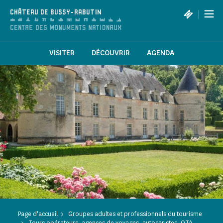
Panneau de gestion des cookies
|
CHÂTEAU DE BUSSY-RABUTIN
VISITER
DÉCOUVRIR
AGENDA
Page d'accueil
Groupes adultes et professionnels du tourisme
Tours opérateurs, agences de voyages, autocaristes, OTA