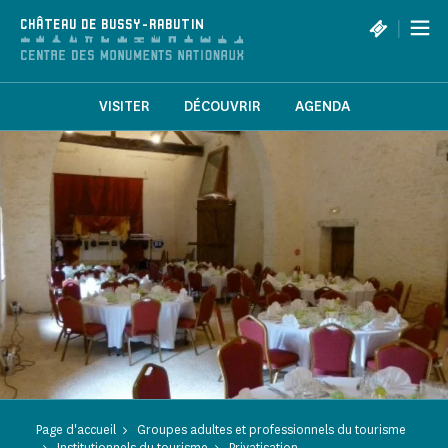
Panneau de gestion des cookies
|
CHÂTEAU DE BUSSY-RABUTIN
VISITER
DÉCOUVRIR
AGENDA
Page d'accueil
Groupes adultes et professionnels du tourisme
Institutionnels du tourisme
Privatisation