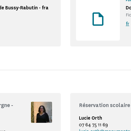
e Bussy-Rabutin - fra
Do
Fi
fr
gne -
Réservation scolaire
Lucie Orth
07 64 75 11 69