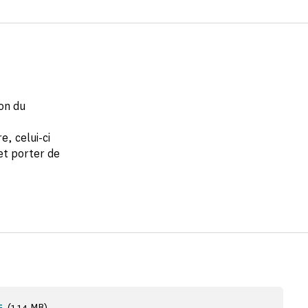
ion du
, celui-ci
et porter de
(1,14 MB)
F