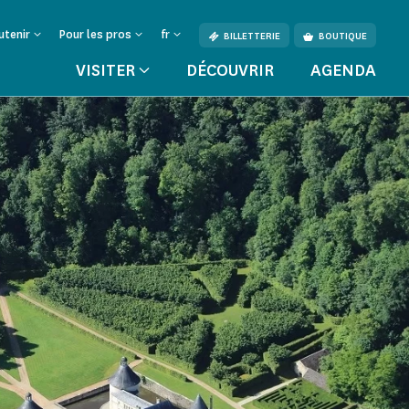
utenir
Pour les pros
fr
BILLETTERIE
BOUTIQUE
VISITER
DÉCOUVRIR
AGENDA