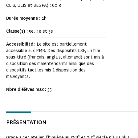
CLIS, ULIS et SEGPA) : 60 €
Durée moyenne :
2h
Classe(s) :
5e, 4e et 3e
Accessibilité :
Le site est partiellement
accessible aux PMR. Des dispositifs LSF, un film
sous-titré (français, anglais, allemand) sont mis à
disposition des malentendants ainsi que des
dispositifs tactiles mis à disposition des
malvoyants.
Nbre d'élèves max :
35
PRÉSENTATION
e
e
Grâce à cet atelier, l’hygiène au XVII
et XIX
siècle n’aura plus