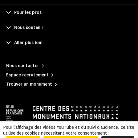
Pour les pros
Nous soutenir
Aller plus loin
Nous contacter
Espace recrutement
Trouver un monument
Pour l’affichage des vidéos YouTube et du suivi d'audience, ce site
utilise des cookies nécessitant votre consentement
Politique de confidentialité
|
Mentions légales
|