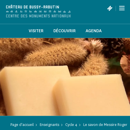
Panneau de gestion des cookies
|
CHÂTEAU DE BUSSY-RABUTIN
VISITER
DÉCOUVRIR
AGENDA
Page d'accueil
Enseignants
Cycle 4
Le savon de Messire Roger