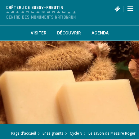
Panneau de gestion des cookies
|
CHÂTEAU DE BUSSY-RABUTIN
VISITER
DÉCOUVRIR
AGENDA
Page d'accueil
Enseignants
Cycle 3
Le savon de Messire Roger