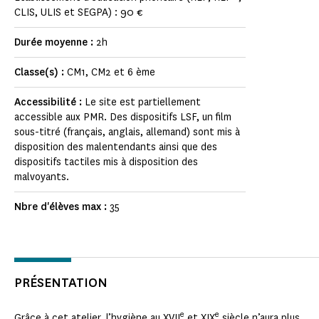
CLIS, ULIS et SEGPA) : 90 €
Durée moyenne :
2h
Classe(s) :
CM1, CM2 et 6 ème
Accessibilité :
Le site est partiellement
accessible aux PMR. Des dispositifs LSF, un film
sous-titré (français, anglais, allemand) sont mis à
disposition des malentendants ainsi que des
dispositifs tactiles mis à disposition des
malvoyants.
Nbre d'élèves max :
35
PRÉSENTATION
e
e
Grâce à cet atelier, l’hygiène au XVII
et XIX
siècle n’aura plus