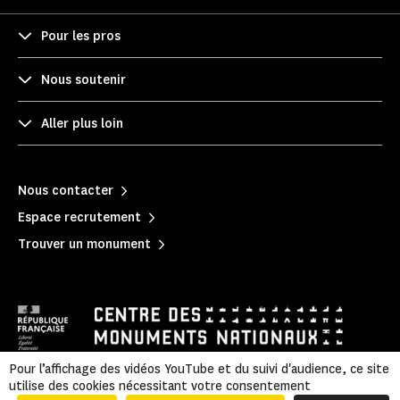
Pour les pros
Nous soutenir
Aller plus loin
Nous contacter
Espace recrutement
Trouver un monument
Pour l’affichage des vidéos YouTube et du suivi d'audience, ce site
utilise des cookies nécessitant votre consentement
Politique de confidentialité
|
Mentions légales
|