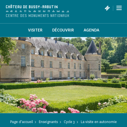
Panneau de gestion des cookies
|
CHÂTEAU DE BUSSY-RABUTIN
VISITER
DÉCOUVRIR
AGENDA
Page d'accueil
Enseignants
Cycle 3
La visite en autonomie