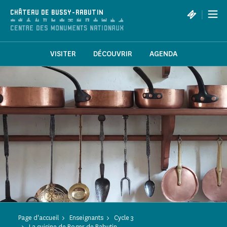
Panneau de gestion des cookies
|
CHÂTEAU DE BUSSY-RABUTIN
VISITER
DÉCOUVRIR
AGENDA
Page d'accueil
Enseignants
Cycle 3
La cuisine de Roger de Rabutin