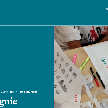
N
 - ATELIER DU PATRIMOINE
gnie