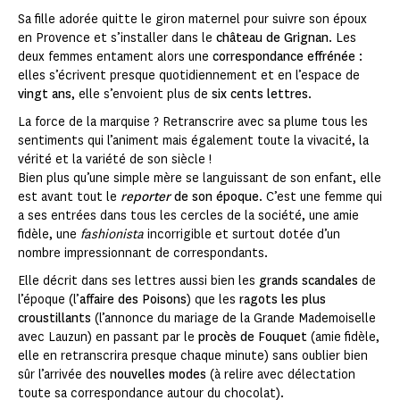
Sa fille adorée quitte le giron maternel pour suivre son époux
en Provence et s’installer dans le
château de Grignan
. Les
deux femmes entament alors une
correspondance effrénée
:
elles s’écrivent presque quotidiennement et en l’espace de
vingt ans
, elle s’envoient plus de
six cents lettres
.
La force de la marquise ? Retranscrire avec sa plume tous les
sentiments qui l’animent mais également toute la vivacité, la
vérité et la variété de son siècle !
Bien plus qu’une simple mère se languissant de son enfant, elle
est avant tout le
reporter
de son époque
. C’est une femme qui
a ses entrées dans tous les cercles de la société, une amie
fidèle, une
fashionista
incorrigible et surtout dotée d’un
nombre impressionnant de correspondants.
Elle décrit dans ses lettres aussi bien les
grands scandales
de
l’époque (l’
affaire des Poisons
) que les
ragots les plus
croustillants
(l’annonce du mariage de la Grande Mademoiselle
avec Lauzun) en passant par le
procès de Fouquet
(amie fidèle,
elle en retranscrira presque chaque minute) sans oublier bien
sûr l’arrivée des
nouvelles modes
(à relire avec délectation
toute sa correspondance autour du chocolat).