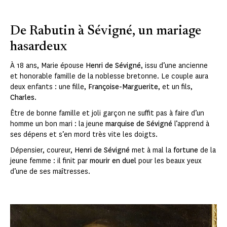
De Rabutin à Sévigné, un mariage
hasardeux
À 18 ans, Marie épouse
Henri de Sévigné
, issu d’une ancienne
et honorable famille de la noblesse bretonne. Le couple aura
deux enfants : une fille,
Françoise-Marguerite
, et un fils,
Charles
.
Être de bonne famille et joli garçon ne suffit pas à faire d’un
homme un bon mari : la jeune
marquise de Sévigné
l’apprend à
ses dépens et s’en mord très vite les doigts.
Dépensier, coureur,
Henri de Sévigné
met à mal la
fortune
de la
jeune femme : il finit par
mourir en duel
pour les beaux yeux
d’une de ses maîtresses.