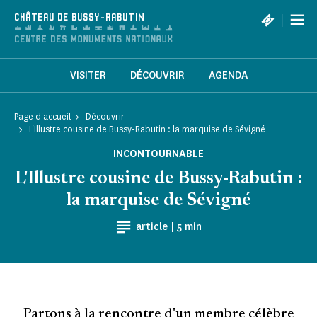
Panneau de gestion des cookies
|
CHÂTEAU DE BUSSY-RABUTIN
VISITER
DÉCOUVRIR
AGENDA
Page d'accueil
Découvrir
L'Illustre cousine de Bussy-Rabutin : la marquise de Sévigné
INCONTOURNABLE
L'Illustre cousine de Bussy-Rabutin :
la marquise de Sévigné
Temps de Lecture
article |
5 min
Partons à la rencontre d'un membre célèbre