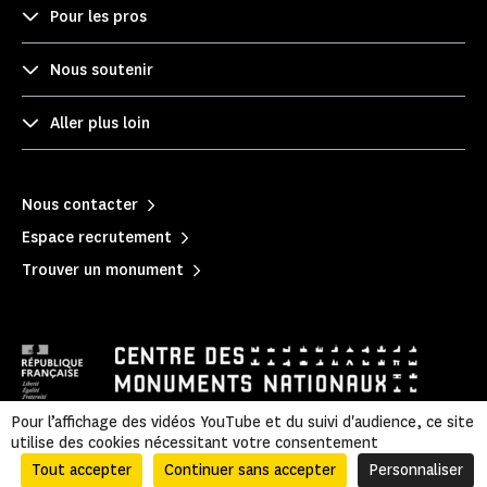
Pour les pros
Nous soutenir
Aller plus loin
Nous contacter
Espace recrutement
Trouver un monument
Pour l’affichage des vidéos YouTube et du suivi d'audience, ce site
utilise des cookies nécessitant votre consentement
Politique de confidentialité
|
Mentions légales
|
Informations légales et administratives
|
Accessibilité
|
Plan du site
Tout accepter
Continuer sans accepter
Personnaliser