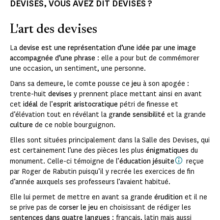
DEVISES, VOUS AVEZ DIT DEVISES ?
L'art des devises
La
devise est une représentation d’une idée par une image
accompagnée d’une phrase
: elle a pour but de commémorer
une occasion, un sentiment, une personne.
Dans sa demeure, le comte pousse ce
jeu
à son apogée :
trente-huit
devises
y prennent place mettant ainsi en avant
cet
idéal
de l’
esprit aristocratique
pétri de finesse et
d’élévation tout en révélant la g
rande sensibilité
et la grande
culture
de ce noble bourguignon.
Elles sont situées principalement dans la Salle des Devises, qui
est certainement l’une des pièces les plus
énigmatiques
du
monument. Celle-ci témoigne de l’
éducation jésuite
reçue
par Roger de Rabutin puisqu’il y recrée les exercices de fin
d’année auxquels ses professeurs l’avaient habitué.
Elle lui permet de mettre en avant sa grande
érudition
et il ne
se prive pas de
corser le jeu
en choisissant de rédiger les
s
entences dans quatre langues
: français, latin mais aussi