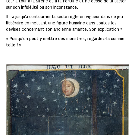
tour à tour à la Sirène ou à la Fortune et ne cesse de la tacler
sur son
infidélité
ou son
inconstance
.
Il ira jusqu’à
contourner la seule règle
en vigueur dans ce
jeu
littéraire
en mettant une
figure humaine
dans toutes les
devises concernant son ancienne amante. Son explication ?
«
Puisqu'on peut y mettre des monstres, regardez-la comme
telle !
»