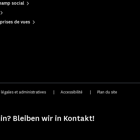
hamp social
prises de vues
 légales et administratives
|
Accessibilité
|
Plan du site
in? Bleiben wir in Kontakt!