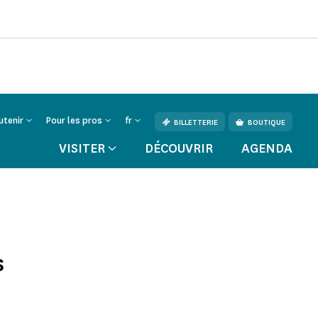
utenir
Pour les pros
fr
BILLETTERIE
BOUTIQUE
VISITER
DÉCOUVRIR
AGENDA
s