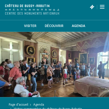
Panneau de gestion des cookies
|
CHÂTEAU DE BUSSY-RABUTIN
VISITER
DÉCOUVRIR
AGENDA
Page d'accueil
Agenda
Visites commentées du château de Bussy-Rabutin