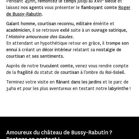
Pendant 45mn,
remontez le temps
jusqu’au
XVII
siècle
et
laissez
nos agents
vous présenter le
flamboyant comte
Roger
de Bussy-Rabutin
.
Galant homme
,
courtisan reconnu
,
militaire
émérite et
académicien
, il se retrouve
exilé
suite à un
ouvrage satirique
,
l’
Histoire amoureuse des Gaules
.
En attendant un hypothétique retour en grâce, il
trompe son
ennui
à créant un
décor intérieur
relatant sa
nostalgie de
courtisan
et
ses sentiments
.
Auprès de notre
truculent comte
, venez vous rendre compte
de la
fragilité
du statut de
courtisan
à l’ombre du
Roi-Soleil
.
Terminez votre visite en
flânant dans les jardins
et le parc de
34ha et pour les plus aventureux en testant notre
labyrinthe
!
Amoureux du château de Bussy-Rabutin ?