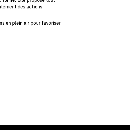
l'Yonne
. Elle propose tout
alement des
actions
s en plein air
pour favoriser