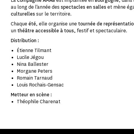
La
compagnie AMAB
est implantée en
Bourgogne
, dans
au long de l'année des
spectacles en salles
et mène ég
culturelles
sur le territoire.
Chaque
été
, elle organise une
tournée de représentation
un
théâtre accessible à tous,
festif et spectaculaire.
Distribution :
Étienne Tilmant
Lucile Jégou
Nina Ballester
Morgane Peters
Romain Tarnaud
Louis Rochais-Gensac
Metteur en scène :
Théophile Charenat