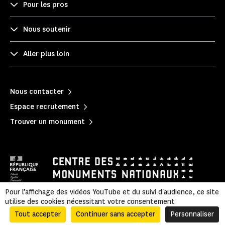
Pour les pros
Nous soutenir
Aller plus loin
Nous contacter
Espace recrutement
Trouver un monument
Pour l’affichage des vidéos YouTube et du suivi d'audience, ce site
utilise des cookies nécessitant votre consentement
Politique de confidentialité
|
Mentions légales
|
Informations légales et administratives
|
Accessibilité
|
Plan du site
Tout accepter
Continuer sans accepter
Personnaliser