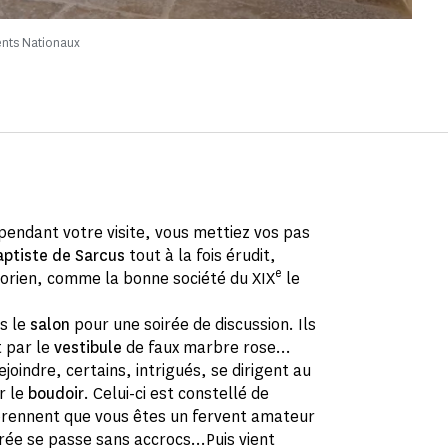
nts Nationaux
 pendant votre visite, vous mettiez vos pas
aptiste de Sarcus
tout à la fois érudit,
e
torien, comme la bonne société du XIX
le
s le
salon
pour une soirée de discussion. Ils
t par le
vestibule
de faux marbre rose…
oindre, certains, intrigués, se dirigent au
er le
boudoir
. Celui-ci est constellé de
mprennent que vous êtes un fervent amateur
soirée se passe sans accrocs…Puis vient