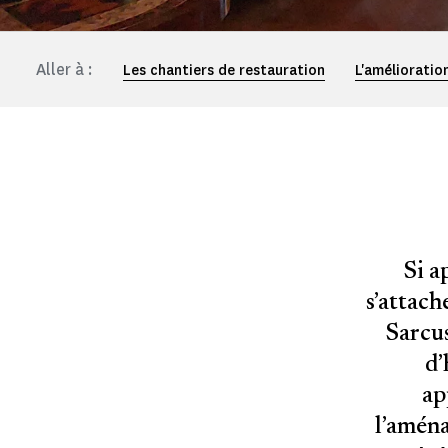
Aller à :
Les chantiers de restauration
L'amélioratio
Si a
s’attach
Sarcus
d’
ap
l’aména