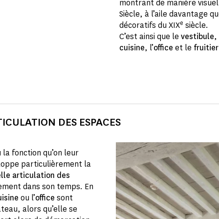
montrant de manière visuell
Siècle, à l’aile davantage q
e
décoratifs du XIX
siècle.
C’est ainsi que le
vestibule
,
cuisine
, l’
office
et le
fruitie
TICULATION DES ESPACES
 la fonction qu’on leur
loppe particulièrement la
lle articulation des
itement dans son temps. En
uisine
ou l’
office
sont
âteau, alors qu’elle se