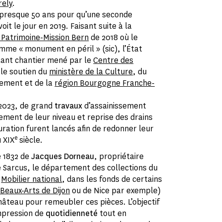
rely
.
 presque 50 ans pour qu’une seconde
t le jour en 2019. Faisant suite à la
 Patrimoine-Mission Bern
de 2018 où le
mme « monument en péril » (sic), l’État
tant chantier mené par le
Centre des
le soutien du
ministère de la Culture
, du
nement et de la
région Bourgogne Franche-
t 2023, de grand
travaux
d’assainissement
ment de leur niveau et reprise des drains
uration furent lancés afin de redonner leur
e
u XIX
siècle.
de 1832 de
Jacques Dorneau
, propriétaire
 Sarcus, le département des collections du
e
Mobilier national
, dans les fonds de certains
Beaux-Arts de Dijon
ou de Nice par exemple)
château pour remeubler ces pièces. L’objectif
impression de
quotidienneté
tout en