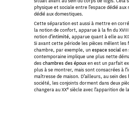
situait avant au sein du corps de logis. Cela
physique et sociale entre l’espace dédié aux 
dédié aux domestiques.
Cette séparation est aussi à mettre en corrél
la notion de confort, apparue à la fin du XVIII
notion d’
intimité
, apparue quant à elle au XI
Si avant cette période les pièces mêlent les f
chambre, par exemple, un
espace social
en 
contemporaine implique une plus nette démar
des
chambres des époux
en est un parfait e
plus à se montrer, mais sont consacrées à l’i
maîtresse de maison. D’ailleurs, au sein des
société, les conjoints dorment dans deux pièc
e
changera au XX
siècle avec l’apparition de 