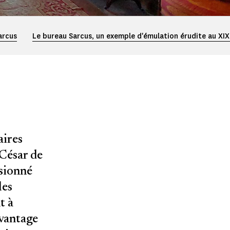
arcus
Le bureau Sarcus, un exemple d'émulation érudite au XIX
aires
 César de
ssionné
les
t à
avantage