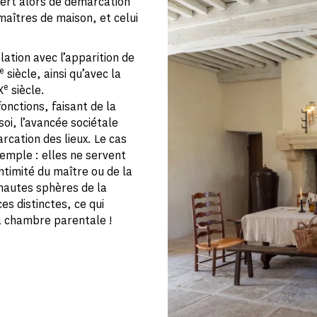
 sert alors de démarcation
maîtres de maison, et celui
ation avec l’apparition de
e
siècle, ainsi qu’avec la
e
X
siècle.
onctions, faisant de la
soi, l’avancée sociétale
cation des lieux. Le cas
xemple : elles ne servent
ntimité du maître ou de la
 hautes sphères de la
es distinctes, ce qui
la chambre parentale !