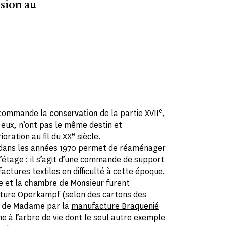
rsion au
e
commande la
conservation
de la partie XVII
,
 eux, n’ont pas le même destin et
e
oration au fil du XX
siècle.
dans les années 1970 permet de réaménager
l’étage : il s’agit d’une commande de support
actures textiles en difficulté à cette époque.
e
et la
chambre de Monsieur
furent
ture Operkampf
(selon des cartons des
 de Madame
par la
manufacture Braquenié
ne à l’arbre de vie dont le seul autre exemple