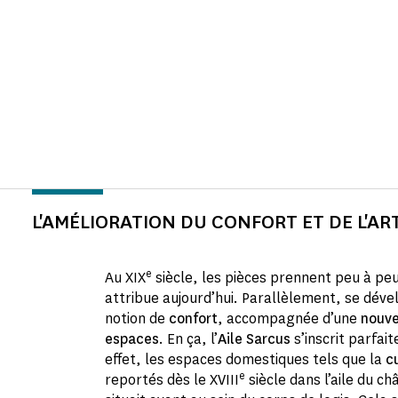
L'AMÉLIORATION DU CONFORT ET DE L'AR
e
Au XIX
siècle, les pièces prennent peu à peu
attribue aujourd’hui. Parallèlement, se déve
notion de
confort
, accompagnée d’une
nouve
espaces
. En ça, l’
Aile Sarcus
s’inscrit parfa
effet, les espaces domestiques tels que la
c
e
reportés dès le XVIII
siècle dans l’aile du ch