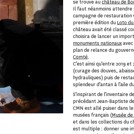
se trouve au
château de Bo
Il faut néanmoins attendre
campagne de restauration voi
première édition du
Loto du
château avait été classé co
choisira de lancer un impor
monuments nationaux
avec 
plan de relance du gouver
Comté
.
C’est ainsi qu’entre 2019 e
(curage des douves, abaisse
hydrauliques) puis de resta
splendeur d’antan à l’aile d
S’inspirant de l’inventaire 
précédant Jean-Baptiste de
CMN est allé puiser dans l
musées français (
Musée de 
et dans les collections du 
est multiple : donner une 