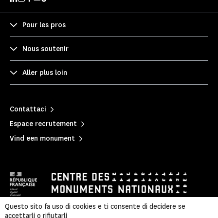
Pour les pros
Nous soutenir
Aller plus loin
Contattaci
Espace recrutement
Vind een monument
Questo sito fa uso di cookies e ti consente di decidere se
accettarli o rifiutarli
隐私政策
|
Informazioni legali
|