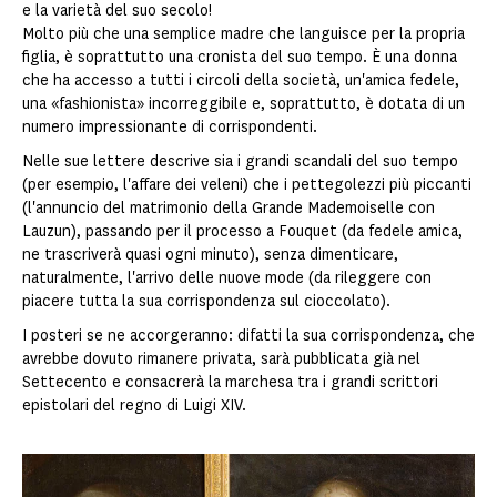
e la varietà del suo secolo!
Molto più che una semplice madre che languisce per la propria
figlia, è soprattutto una cronista del suo tempo. È una donna
che ha accesso a tutti i circoli della società, un'amica fedele,
una «fashionista» incorreggibile e, soprattutto, è dotata di un
numero impressionante di corrispondenti.
Nelle sue lettere descrive sia i grandi scandali del suo tempo
(per esempio, l'affare dei veleni) che i pettegolezzi più piccanti
(l'annuncio del matrimonio della Grande Mademoiselle con
Lauzun), passando per il processo a Fouquet (da fedele amica,
ne trascriverà quasi ogni minuto), senza dimenticare,
naturalmente, l'arrivo delle nuove mode (da rileggere con
piacere tutta la sua corrispondenza sul cioccolato).
I posteri se ne accorgeranno: difatti la sua corrispondenza, che
avrebbe dovuto rimanere privata, sarà pubblicata già nel
Settecento e consacrerà la marchesa tra i grandi scrittori
epistolari del regno di Luigi XIV.