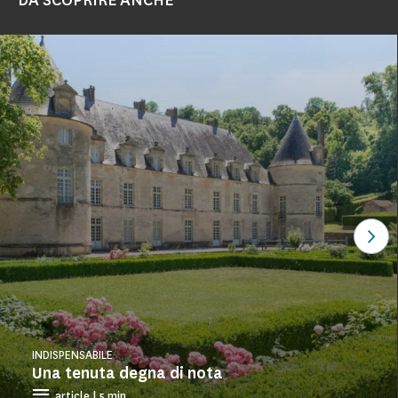
DA SCOPRIRE ANCHE
Gua
INDISPENSABILE
Una tenuta degna di nota
article | 5 min