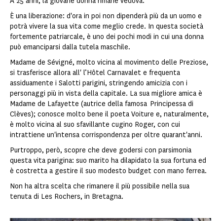
A 25 anni, la giovane donna rimane vedova.
È una liberazione: d'ora in poi non dipenderà più da un uomo e
potrà vivere la sua vita come meglio crede. In questa società
fortemente patriarcale, è uno dei pochi modi in cui una donna
può emanciparsi dalla tutela maschile.
Madame de Sévigné, molto vicina al movimento delle Preziose,
si trasferisce allora all' l’Hôtel Carnavalet e frequenta
assiduamente i Salotti parigini, stringendo amicizia con i
personaggi più in vista della capitale. La sua migliore amica è
Madame de Lafayette (autrice della famosa Principessa di
Clèves); conosce molto bene il poeta Voiture e, naturalmente,
è molto vicina al suo sfavillante cugino Roger, con cui
intrattiene un'intensa corrispondenza per oltre quarant'anni.
Purtroppo, però, scopre che deve godersi con parsimonia
questa vita parigina: suo marito ha dilapidato la sua fortuna ed
è costretta a gestire il suo modesto budget con mano ferrea.
Non ha altra scelta che rimanere il più possibile nella sua
tenuta di Les Rochers, in Bretagna.