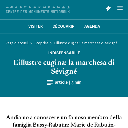
Pannello di gestione dei cookies
|
VISITER
DÉCOUVRIR
AGENDA
Page d'accueil
Scoprire
L'illustre cugina: la marchesa di Sévigné
INDISPENSABILE
L'illustre cugina: la marchesa di
Sévigné
Tempo di lettura
article |
5 min
Andiamo a conoscere un famoso membro della
famiglia Bussy-Rabutin: Marie de Rabutin-