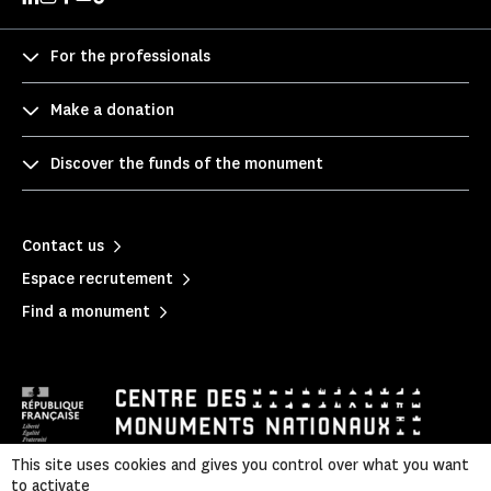
For the professionals
Make a donation
Discover the funds of the monument
Contact us
Espace recrutement
Find a monument
This site uses cookies and gives you control over what you want
to activate
Privacy policy
|
Legal notice
|