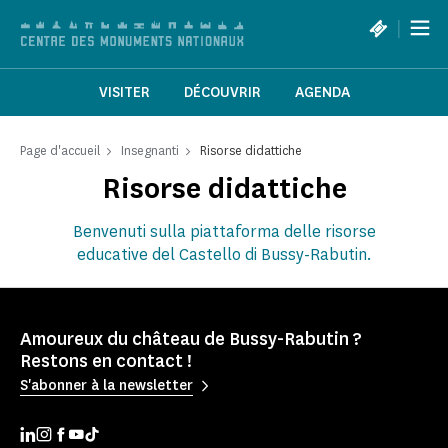
Pannello di gestione dei cookies
|
VISITER
DÉCOUVRIR
AGENDA
Page d'accueil
Insegnanti
Risorse didattiche
Risorse didattiche
Benvenuti sulla piattaforma delle risorse
educative del Castello di Bussy-Rabutin.
Amoureux du château de Bussy-Rabutin ?
Restons en contact !
S'abonner à la newsletter