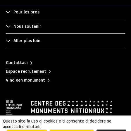
Pour les pros
Nous soutenir
Aller plus loin
Contattaci
Espace recrutement
Vind een monument
Questo sito fa uso di cookies e ti consente di decidere se
accettarli o rifiutarli
隐私政策
|
Informazioni legali
|