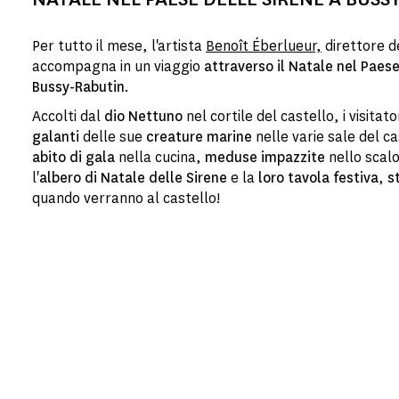
Per tutto il mese, l'artista
Benoît Éberlueur,
direttore d
accompagna in un viaggio
attraverso il Natale nel Paese
Bussy-Rabutin
.
Accolti dal
dio Nettuno
nel cortile del castello, i visitat
galanti
delle sue
creature marine
nelle varie sale del ca
abito di gala
nella cucina,
meduse impazzite
nello scal
l'
albero di Natale delle Sirene
e la
loro tavola festiva
,
s
quando verranno al castello!