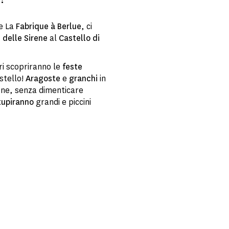
e La
Fabrique à Berlue
, ci
 delle Sirene
al
Castello di
ori scopriranno le
feste
stello!
Aragoste
e
granchi
in
one, senza dimenticare
tupiranno
grandi e piccini