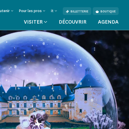
utenir
Pour les pros
it
BILLETTERIE
BOUTIQUE
VISITER
DÉCOUVRIR
AGENDA