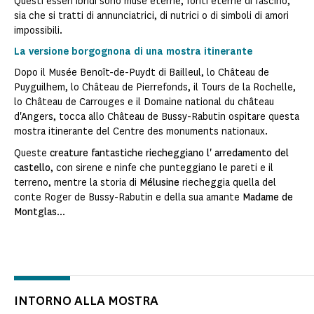
Questi esseri ibridi sono muse eterne, fonti eterne di fascino,
sia che si tratti di annunciatrici, di nutrici o di simboli di amori
impossibili.
La versione borgognona di una mostra itinerante
Dopo il Musée Benoît-de-Puydt di Bailleul, lo Château de
Puyguilhem, lo Château de Pierrefonds, il Tours de la Rochelle,
lo Château de Carrouges e il Domaine national du château
d'Angers, tocca allo Château de Bussy-Rabutin ospitare questa
mostra itinerante del Centre des monuments nationaux.
Queste
creature fantastiche
riecheggiano l'
arredamento del
castello
, con sirene e ninfe che punteggiano le pareti e il
terreno, mentre la storia di
Mélusine
riecheggia quella del
conte Roger de Bussy-Rabutin e della sua amante
Madame de
Montglas
...
INTORNO ALLA MOSTRA