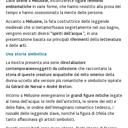
Dalle
sirene
a
Mélusine
, incontrerete
figure femminili
emblematiche
in varie forme, che hanno resistito alla prova del
tempo e hanno ossessionato la mente delle persone.
Accanto a
Mélusine
, la fata costruttrice delle leggende
medievali che si metamorfosava segretamente nel suo bagno,
vengono evocati diversi
"spiriti dell'acqua
", in una
presentazione basata sui principali
riferimenti
della
letteratura
e delle
arti
.
Una storia simbolica
La mostra presenta una serie di
installazioni
contemporanee
e
oggetti da collezione
che raccontano la
storia di queste creature acquatiche
dal
mito omerico
della
donna-uccello alle versioni più romantiche e simboliste ispirate
da
Gérard de Nerval
e
André Breton
.
Intorno a Mélusine emergeranno le
grandi figure mitiche
legate
al tema dell'acqua: le ninfe dell'antichità, le sirene dei miti e
delle fiabe, le ondine dell'immaginario romantico tedesco, i
russalki delle leggende slave, nonché la figura di Ofelia che
tanto affascinava gli artisti simbolisti.