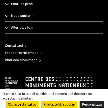
Pour les pros
Nous soutenir
Aller plus loin
Contattaci
Espace recrutement
Vind een monument
Questo sito fa uso di cookies e ti consente di decidere se
accettarli o rifiutarli
隐私政策
|
Informazioni legali
|
Informations légales et administratives
|
Accessibilité
|
Plan du site
Ok, accetta tutto
Rifiuta tutti i cookie
Personalizza