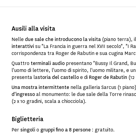
Ausili alla visita
Nelle
due sale che introducono la visita
(piano terra), 
interattivi
su "La Francia in guerra nel XVII secolo", "I Ra
corrispondenza tra Roger de Rabutin e sua cugina Marc
Quattro
terminali audio
presentano "Bussy Il Grand, Bus
l'uomo di lettere, l'uomo di spirito, l'uomo militare, e u
presenta la
storia del castello
e di
Roger de Rabutin
(12 
Una mostra intermittente
nella galleria Sarcus (1 piano
d'ingresso
al monumento: le due sale della Torre rinasc
(2 x 10 gradini, scala a chiocciola).
Biglietteria
Per
singoli
o
gruppi fino a 8 persone
: gratuito.