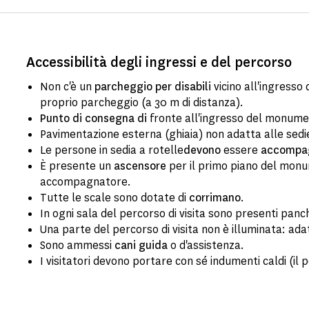
Accessibilità degli ingressi e del percorso
Non c'è un
parcheggio per disabili
vicino all'ingresso
proprio parcheggio (a 30 m di distanza).
Punto di consegna di
fronte all'ingresso del monum
Pavimentazione esterna (ghiaia) non adatta alle sedi
Le persone in sedia a rotelle
devono
essere
accompa
È presente un
ascensore
per il primo piano del monum
accompagnatore.
Tutte le scale sono dotate di
corrimano
.
In ogni sala del percorso di visita sono presenti panc
Una parte del percorso di visita non è illuminata: adat
Sono ammessi
cani guida
o d'assistenza.
I visitatori devono portare con sé indumenti caldi (il 