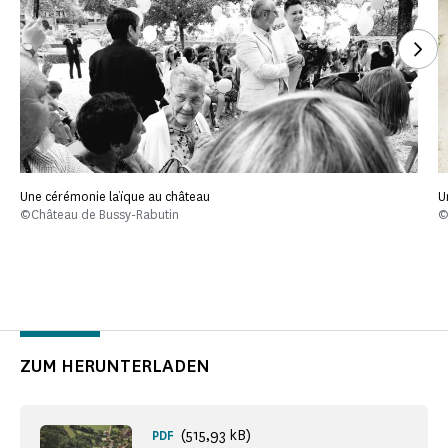
Seh
Une cérémonie laïque au château
U
©Château de Bussy-Rabutin
©
ZUM HERUNTERLADEN
(515,93 kB)
PDF