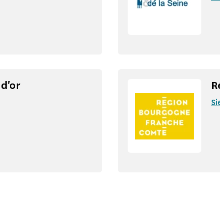
d'or
R
Si