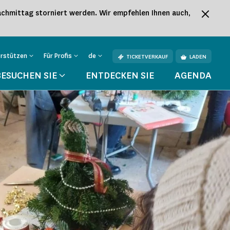
hmittag storniert werden. Wir empfehlen Ihnen auch,
erstützen
Für Profis
de
TICKETVERKAUF
LADEN
BESUCHEN SIE
ENTDECKEN SIE
AGENDA