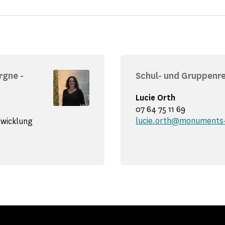
rgne -
Schul- und Gruppenr
Lucie Orth
07 64 75 11 69
lucie.orth@monuments-
twicklung