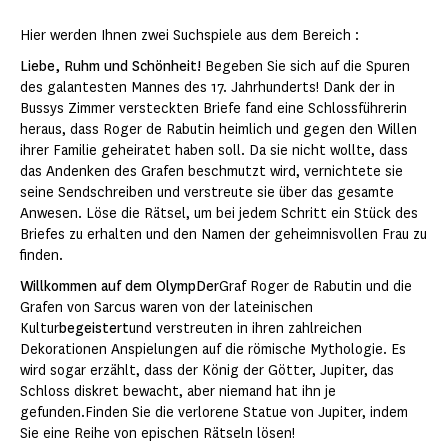
Hier werden Ihnen zwei Suchspiele aus dem Bereich :
Liebe, Ruhm und Schönheit!
Begeben Sie sich auf die Spuren
des galantesten Mannes des 17. Jahrhunderts! Dank der in
Bussys Zimmer versteckten Briefe fand eine Schlossführerin
heraus, dass Roger de Rabutin heimlich und gegen den Willen
ihrer Familie geheiratet haben soll. Da sie nicht wollte, dass
das Andenken des Grafen beschmutzt wird, vernichtete sie
seine Sendschreiben und verstreute sie über das gesamte
Anwesen. Löse die Rätsel, um bei jedem Schritt ein Stück des
Briefes zu erhalten und den Namen der geheimnisvollen Frau zu
finden.
Willkommen auf dem OlympDer
Graf Roger de Rabutin und die
Grafen von Sarcus waren von der lateinischen
Kultur
begeistert
und verstreuten in ihren zahlreichen
Dekorationen Anspielungen auf die römische Mythologie. Es
wird sogar erzählt, dass der König der Götter, Jupiter, das
Schloss diskret bewacht, aber niemand hat ihn je
gefunden.Finden Sie die verlorene Statue von Jupiter, indem
Sie eine Reihe von epischen Rätseln lösen!