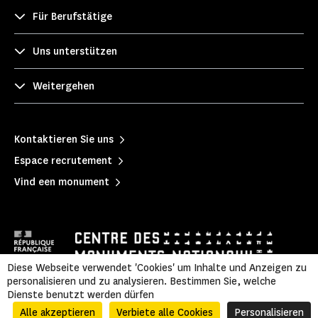
Für Berufstätige
Uns unterstützen
Weitergehen
Kontaktieren Sie uns
Espace recrutement
Vind een monument
Diese Webseite verwendet 'Cookies' um Inhalte und Anzeigen zu
personalisieren und zu analysieren. Bestimmen Sie, welche
Dienste benutzt werden dürfen
Mentions légales
|
隐私政策
|
Informations légales et administratives
|
Plan du site
Alle akzeptieren
Verbiete alle Cookies
Personalisieren